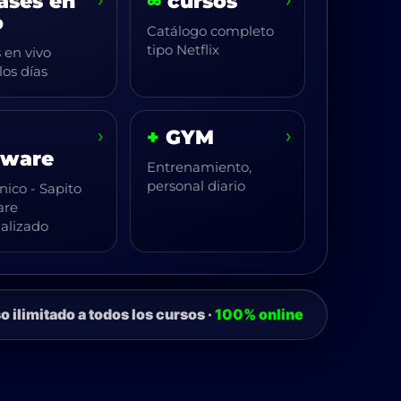
ases en
∞
cursos
o
Catálogo completo
tipo Netflix
 en vivo
los días
›
›
+
GYM
tware
Entrenamiento,
personal diario
ico - Sapito
are
ializado
 ilimitado a todos los cursos ·
100% online