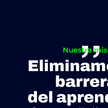
,,
Nuestra mis
Eliminam
barre
del apren