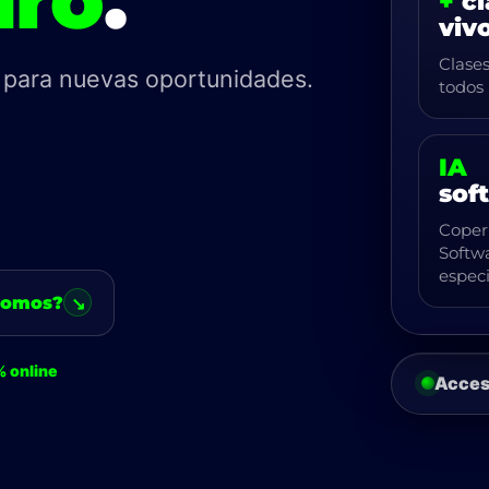
+
cl
viv
Clases
 para nuevas oportunidades.
todos 
IA
sof
Copern
Softw
espec
somos?
↘
 online
Acceso