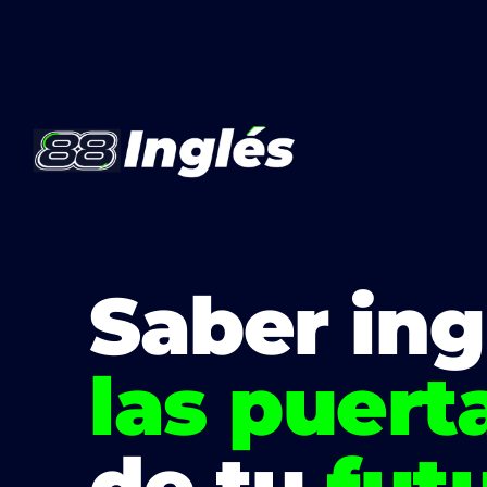
Saber in
las puert
de tu
fut