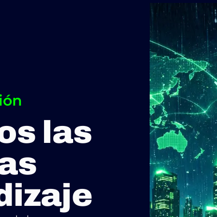
ión
os las
ras
dizaje