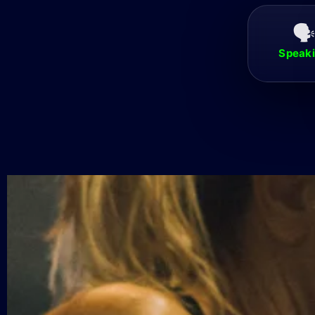
🗣️
Speak