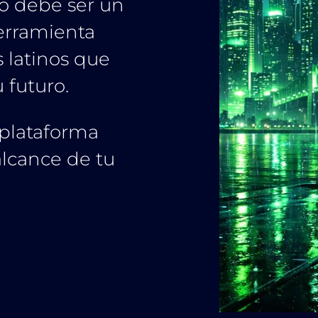
o debe ser un
herramienta
s latinos que
 futuro.
plataforma
alcance de tu