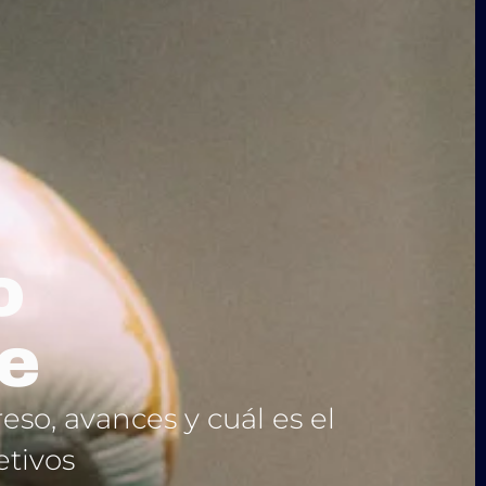
o
e
so, avances y cuál es el
etivos