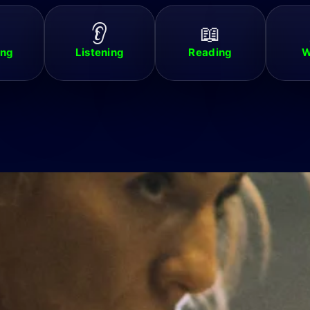
👂
📖
ing
Listening
Reading
W