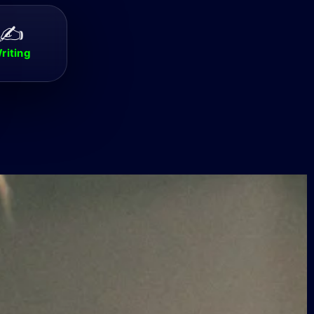
✍️
riting