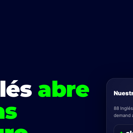
glés
abre
Nuestr
as
88 Inglés
demand al
uro
.