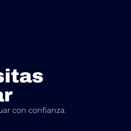
sitas
ar
uar con confianza.